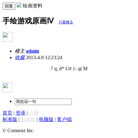
绘画资料
回复
手绘游戏原画Ⅳ
只看楼主
楼主
admin
收藏
2013-4-9 12:23:24
7 q; d* U# }- q( M
首页
|
登录
|
注册
标准版
|
触屏版
|
电脑版
|
客户端
© Comsenz Inc.