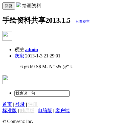
绘画资料
回复
手绘资料共享2013.1.5
只看楼主
楼主
admin
收藏
2013-1-3 21:29:01
6 g6 h9 S$ M- N" s& @" U
首页
|
登录
|
注册
标准版
|
触屏版
|
电脑版
|
客户端
© Comsenz Inc.