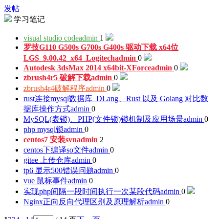
发帖
学习笔记
visual studio code
admin
1
罗技G110 G500s G700s G400s 驱动下载 x64位
LGS_9.00.42_x64_Logitech
admin
0
Autodesk 3dsMax 2014 x64bit-XForce
admin
0
zbrush4r5 破解下载
admin
0
zbrush4r4破解程序
admin
0
rust连接mysql数据库_DLang、Rust 以及 Golang 对比数
据库操作方式
admin
0
MySQL(表锁)、PHP(文件锁)锁机制及应用场景
admin
0
php mysql锁
admin
0
centos7 安装svn
admin
2
centos下编译so文件
admin
0
gitee 上传仓库
admin
0
tp6 显示500错误问题
admin
0
vue 鼠标事件
admin
0
实现php间隔一段时间执行一次某段代码
admin
0
Nginx正向反向代理区别及原理解析
admin
0