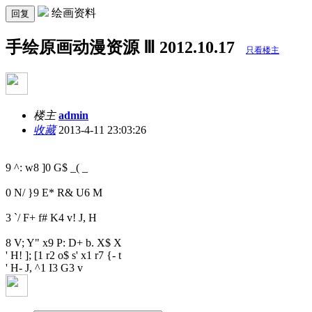
绘画资料
回复
手绘原画动漫资源 Ⅲ 2012.10.17
只看楼主
楼主
admin
收藏
2013-4-11 23:03:26
9 ^: w8 ]0 G$ _( _
0 N/ }9 E* R& U6 M
3 `/ F+ f# K4 v! J, H
8 V; Y" x9 P: D+ b. X$ X
' H! ]; [1 r2 o$ s' x1 r7 {- t
' H- J, ^1 I3 G3 v