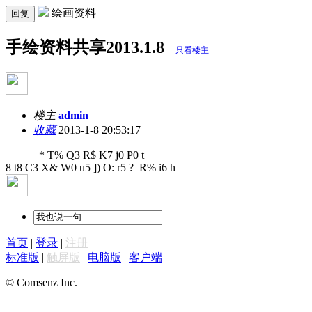
绘画资料
回复
手绘资料共享2013.1.8
只看楼主
楼主
admin
收藏
2013-1-8 20:53:17
​
* T% Q3 R$ K7 j0 P0 t
8 t8 C3 X& W0 u5 ]) O: r5 ? R% i6 h
首页
|
登录
|
注册
标准版
|
触屏版
|
电脑版
|
客户端
© Comsenz Inc.