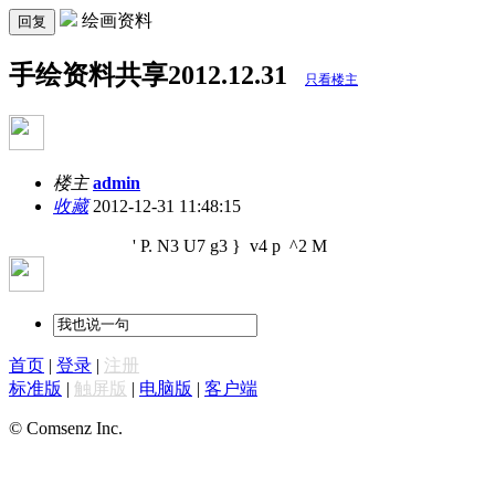
绘画资料
回复
手绘资料共享2012.12.31
只看楼主
楼主
admin
收藏
2012-12-31 11:48:15
' P. N3 U7 g3 } v4 p ^2 M
首页
|
登录
|
注册
标准版
|
触屏版
|
电脑版
|
客户端
© Comsenz Inc.