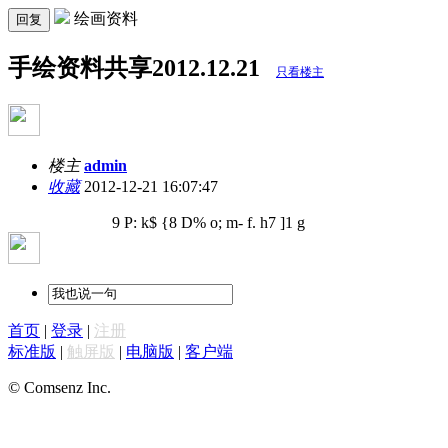
绘画资料
回复
手绘资料共享2012.12.21
只看楼主
楼主
admin
收藏
2012-12-21 16:07:47
9 P: k$ {8 D% o; m- f. h7 ]1 g
首页
|
登录
|
注册
标准版
|
触屏版
|
电脑版
|
客户端
© Comsenz Inc.